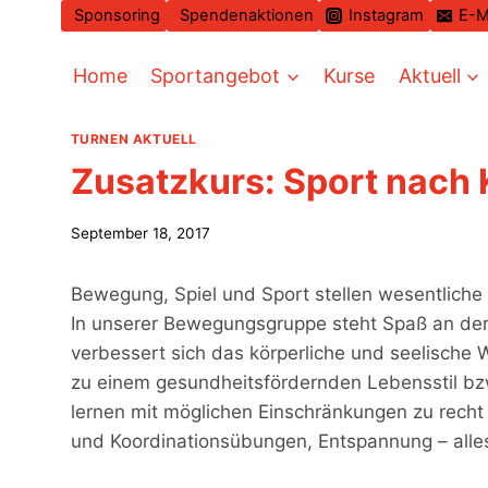
Zum
Sponsoring
Spendenaktionen
Instagram
E-M
Inhalt
springen
Home
Sportangebot
Kurse
Aktuell
TURNEN AKTUELL
Zusatzkurs: Sport nach
September 18, 2017
Bewegung, Spiel und Sport stellen wesentliche 
In unserer Bewegungsgruppe steht Spaß an de
verbessert sich das körperliche und seelische
zu einem gesundheitsfördernden Lebensstil bz
lernen mit möglichen Einschränkungen zu recht 
und Koordinationsübungen, Entspannung – alle