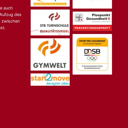
ne auch
n-Aufzug des
s zwischen
st.