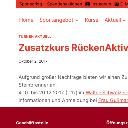
Zum
Sponsoring
Spendenaktionen
Instagram
E-M
Inhalt
springen
Home
Sportangebot
Kurse
Aktuell
TURNEN AKTUELL
Zusatzkurs RückenAkti
Oktober 2, 2017
Aufgrund großer Nachfrage bieten wir einen Zu
Steinbrenner an.
4.10. bis 20.12.2017 ( 11x) im
Walter-Schweizer-
Informationen und Anmeldung bei
Frau Gußma
Geschäftsstelle
Öffnungsz