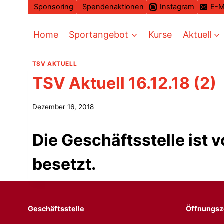
Zum
Sponsoring
Spendenaktionen
Instagram
E-M
Inhalt
springen
Home
Sportangebot
Kurse
Aktuell
TSV AKTUELL
TSV Aktuell 16.12.18 (2)
Dezember 16, 2018
Die Geschäftsstelle ist v
besetzt.
Geschäftsstelle
Öffnungsz