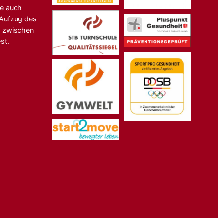
ne auch
n-Aufzug des
s zwischen
st.