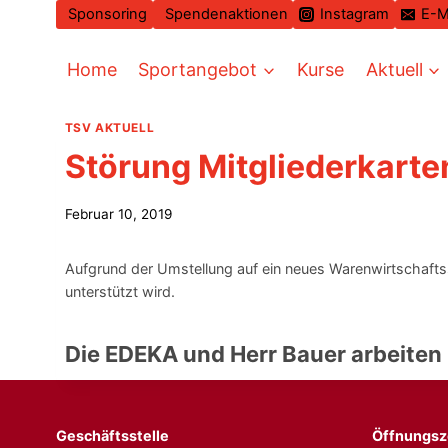
Zum
Sponsoring
Spendenaktionen
Instagram
E-M
Inhalt
springen
Home
Sportangebot
Kurse
Aktuell
TSV AKTUELL
Störung Mitgliederkarte
Februar 10, 2019
Aufgrund der Umstellung auf ein neues Warenwirtschaftss
unterstützt wird.
Die EDEKA und Herr Bauer arbeiten 
Geschäftsstelle
Öffnungsz