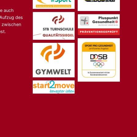
ne auch
n-Aufzug des
s zwischen
st.