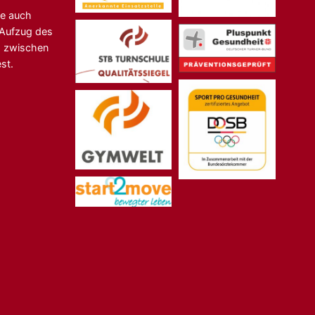
ne auch
n-Aufzug des
s zwischen
st.