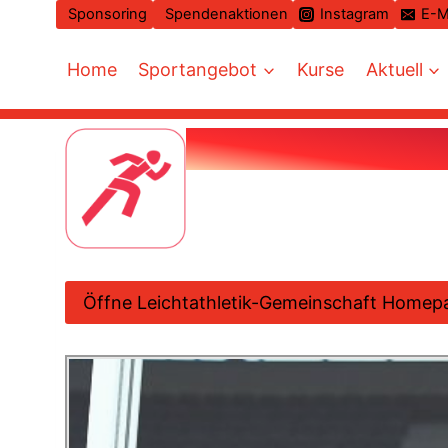
Zum
Sponsoring
Spendenaktionen
Instagram
E-M
Inhalt
springen
Home
Sportangebot
Kurse
Aktuell
Öffne Leichtathletik-Gemeinschaft Homep