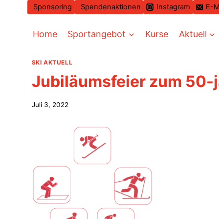
Zum
Sponsoring
Spendenaktionen
Instagram
E-M
Inhalt
springen
Home
Sportangebot
Kurse
Aktuell
SKI AKTUELL
Jubiläumsfeier zum 50-j
Juli 3, 2022