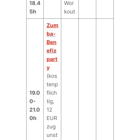
18.4
Wor
5h
kout
Zum
ba-
Ben
efiz
part
y
(kos
tenp
19.0
flich
0-
tig,
21.0
12
0h
EUR
zug
unst