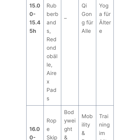
15.0
Rub
Qi
Yog
0-
berb
Gon
a für
–
15.4
and
g für
Älter
5h
s,
Alle
e
Red
ond
obäl
le,
Aire
x
Pad
s
Bod
Mob
Trai
Rop
ywei
ility
ning
16.0
e
ght
&
im
0-
Skip
&