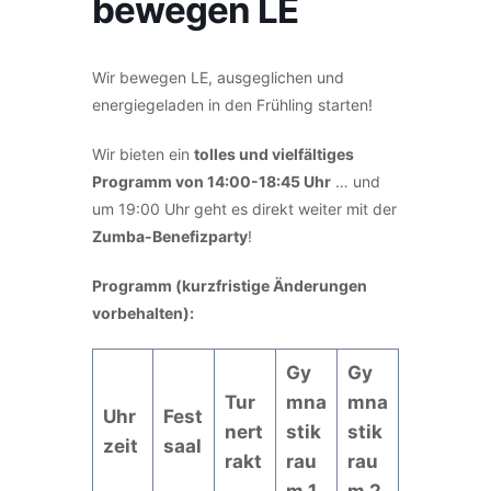
bewegen LE
Wir bewegen LE, ausgeglichen und
energiegeladen in den Frühling starten!
Wir bieten ein
tolles und vielfältiges
Programm von 14:00-18:45 Uhr
… und
um 19:00 Uhr geht es direkt weiter mit der
Zumba-Benefizparty
!
Programm (kurzfristige Änderungen
vorbehalten):
Gy
Gy
Tur
mna
mna
Uhr
Fest
nert
stik
stik
zeit
saal
rakt
rau
rau