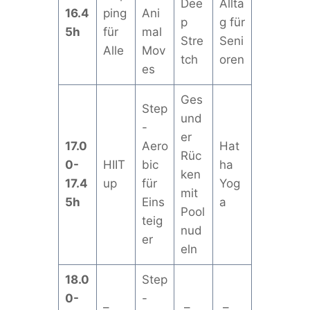
Dee
Allta
16.4
ping
Ani
p
g für
5h
für
mal
Stre
Seni
Alle
Mov
tch
oren
es
Ges
Step
und
-
er
17.0
Aero
Hat
Rüc
0-
HIIT
bic
ha
ken
17.4
up
für
Yog
mit
5h
Eins
a
Pool
teig
nud
er
eln
18.0
Step
0-
-
–
–
–