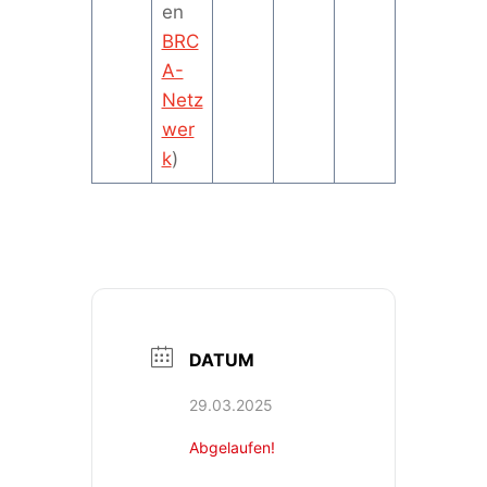
en
BRC
A-
Netz
wer
k
)
DATUM
29.03.2025
Abgelaufen!