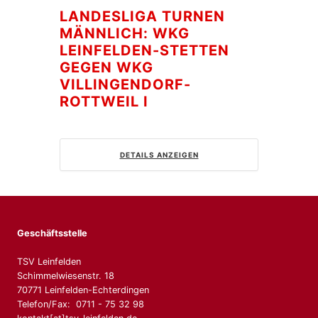
LANDESLIGA TURNEN
MÄNNLICH: WKG
LEINFELDEN-STETTEN
GEGEN WKG
VILLINGENDORF-
ROTTWEIL I
DETAILS ANZEIGEN
Geschäftsstelle
TSV Leinfelden
Schimmelwiesenstr. 18
70771 Leinfelden-Echterdingen
Telefon/Fax: 0711 - 75 32 98