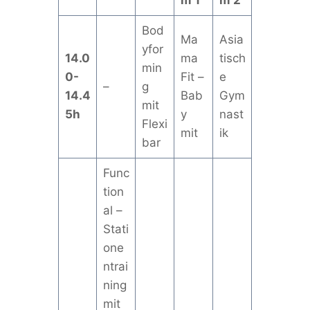
m 1
m 2
Bod
Ma
Asia
yfor
14.0
ma
tisch
min
0-
Fit –
e
–
g
14.4
Bab
Gym
mit
5h
y
nast
Flexi
mit
ik
bar
Func
tion
al –
Stati
one
ntrai
ning
mit