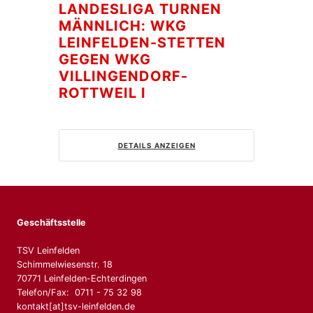
LANDESLIGA TURNEN
MÄNNLICH: WKG
LEINFELDEN-STETTEN
GEGEN WKG
VILLINGENDORF-
ROTTWEIL I
DETAILS ANZEIGEN
Geschäftsstelle
TSV Leinfelden
Schimmelwiesenstr. 18
70771 Leinfelden-Echterdingen
Telefon/Fax: 0711 - 75 32 98
kontakt[at]tsv-leinfelden.de