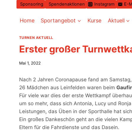
Zum
Sponsoring
Spendenaktionen
Instagram
E-M
Inhalt
springen
Home
Sportangebot
Kurse
Aktuell
TURNEN AKTUELL
Erster großer Turnwettk
Mai 1, 2022
Nach 2 Jahren Coronapause fand am Samstag, d
26 Mädchen aus Leinfelden waren beim
Gaufin
Für viele war dies der erste Wettkampf überha
um so mehr, dass sich Antonia, Lucy und Ronja f
Leistungen, das Üben in der Sporthalle hat sich
Ein großes Dankeschön geht an die vielen Kamp
Eltern für die Fahrdienste und das Dasein.