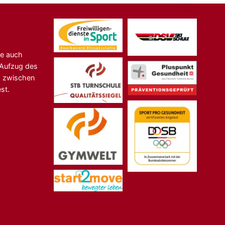
ne auch
n-Aufzug des
s zwischen
st.