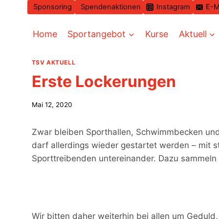
Zum
Sponsoring
Spendenaktionen
Instagram
E-M
Inhalt
springen
Home
Sportangebot
Kurse
Aktuell
TSV AKTUELL
Erste Lockerungen
Mai 12, 2020
Zwar bleiben Sporthallen, Schwimmbecken und 
darf allerdings wieder gestartet werden – mi
Sporttreibenden untereinander. Dazu sammeln 
Wir bitten daher weiterhin bei allen um Geduld