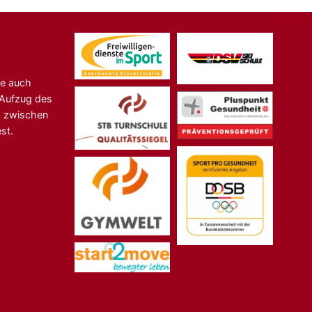
ne auch
n-Aufzug des
s zwischen
st.