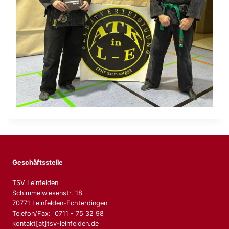
Geschäftsstelle
TSV Leinfelden
Schimmelwiesenstr. 18
70771 Leinfelden-Echterdingen
Telefon/Fax: 0711 - 75 32 98
kontakt[at]tsv-leinfelden.de